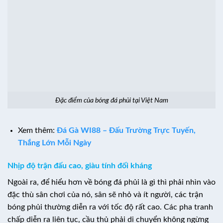
Đặc điểm của bóng đá phủi tại Việt Nam
Xem thêm:
Đá Gà WI88 – Đấu Trường Trực Tuyến,
Thắng Lớn Mỗi Ngày
Nhịp độ trận đấu cao, giàu tính đối kháng
Ngoài ra, để hiểu hơn về bóng đá phủi là gì thì phải nhìn vào
đặc thù sân chơi của nó, sân sẽ nhỏ và ít người, các trận
bóng phủi thường diễn ra với tốc độ rất cao. Các pha tranh
chấp diễn ra liên tục, cầu thủ phải di chuyển không ngừng