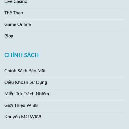
Live Casino
Thể Thao
Game Online
Blog
CHÍNH SÁCH
Chính Sách Bảo Mật
Điều Khoản Sử Dụng
Miễn Trừ Trách Nhiệm
Giới Thiệu Wi88
Khuyến Mãi Wi88