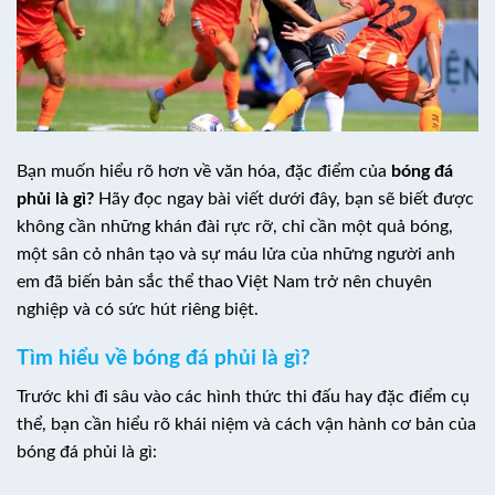
Bạn muốn hiểu rõ hơn về văn hóa, đặc điểm của
bóng đá
phủi là gì?
Hãy đọc ngay bài viết dưới đây, bạn sẽ biết được
không cần những khán đài rực rỡ, chỉ cần một quả bóng,
một sân cỏ nhân tạo và sự máu lửa của những người anh
em đã biến bản sắc thể thao Việt Nam trở nên chuyên
nghiệp và có sức hút riêng biệt.
Tìm hiểu về bóng đá phủi là gì?
Trước khi đi sâu vào các hình thức thi đấu hay đặc điểm cụ
thể, bạn cần hiểu rõ khái niệm và cách vận hành cơ bản của
bóng đá phủi là gì: