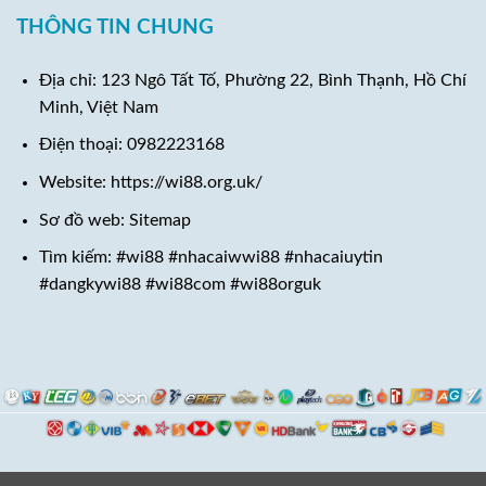
THÔNG TIN CHUNG
Địa chỉ:
123 Ngô Tất Tố, Phường 22, Bình Thạnh, Hồ Chí
Minh, Việt Nam
Điện thoại:
0982223168
Website: https://wi88.org.uk/
Sơ đồ web: Sitemap
Tìm kiếm: #wi88 #nhacaiwwi88 #nhacaiuytin
#dangkywi88 #wi88com #wi88orguk