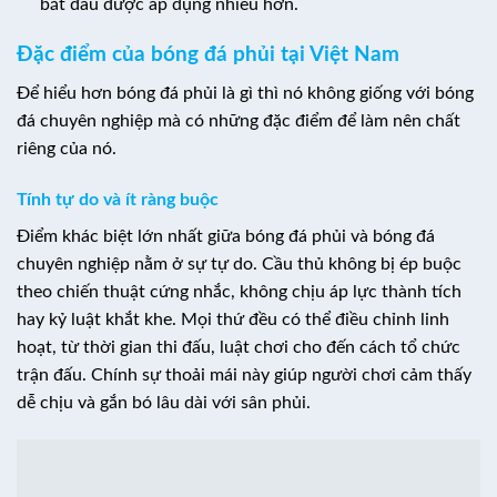
bắt đầu được áp dụng nhiều hơn.
Đặc điểm của bóng đá phủi tại Việt Nam
Để hiểu hơn bóng đá phủi là gì thì nó không giống với bóng
đá chuyên nghiệp mà có những đặc điểm để làm nên chất
riêng của nó.
Tính tự do và ít ràng buộc
Điểm khác biệt lớn nhất giữa bóng đá phủi và bóng đá
chuyên nghiệp nằm ở sự tự do. Cầu thủ không bị ép buộc
theo chiến thuật cứng nhắc, không chịu áp lực thành tích
hay kỷ luật khắt khe. Mọi thứ đều có thể điều chỉnh linh
hoạt, từ thời gian thi đấu, luật chơi cho đến cách tổ chức
trận đấu. Chính sự thoải mái này giúp người chơi cảm thấy
dễ chịu và gắn bó lâu dài với sân phủi.