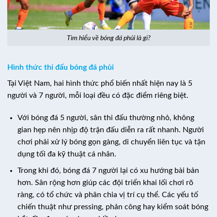
Tìm hiểu về bóng đá phủi là gì?
Hình thức thi đấu bóng đá phủi
Tại Việt Nam, hai hình thức phổ biến nhất hiện nay là 5
người và 7 người, mỗi loại đều có đặc điểm riêng biệt.
Với bóng đá 5 người, sân thi đấu thường nhỏ, không
gian hẹp nên nhịp độ trận đấu diễn ra rất nhanh. Người
chơi phải xử lý bóng gọn gàng, di chuyển liên tục và tận
dụng tối đa kỹ thuật cá nhân.
Trong khi đó, bóng đá 7 người lại có xu hướng bài bản
hơn. Sân rộng hơn giúp các đội triển khai lối chơi rõ
ràng, có tổ chức và phân chia vị trí cụ thể. Các yếu tố
chiến thuật như pressing, phản công hay kiểm soát bóng