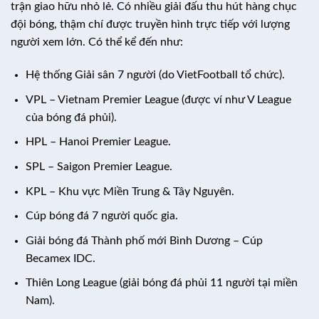
trận giao hữu nhỏ lẻ. Có nhiều giải đấu thu hút hàng chục
đội bóng, thậm chí được truyền hình trực tiếp với lượng
người xem lớn. Có thể kể đến như:
Hệ thống Giải sân 7 người (do VietFootball tổ chức).
VPL – Vietnam Premier League (được ví như V League
của bóng đá phủi).
HPL – Hanoi Premier League.
SPL – Saigon Premier League.
KPL – Khu vực Miền Trung & Tây Nguyên.
Cúp bóng đá 7 người quốc gia.
Giải bóng đá Thành phố mới Bình Dương – Cúp
Becamex IDC.
Thiên Long League (giải bóng đá phủi 11 người tại miền
Nam).