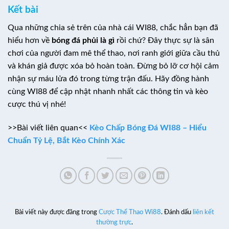
Kết bài
Qua những chia sẻ trên của nhà cái WI88, chắc hẳn bạn đã
hiểu hơn về
bóng đá phủi là gì
rồi chứ? Đây thực sự là sân
chơi của người đam mê thể thao, nơi ranh giới giữa cầu thủ
và khán giả được xóa bỏ hoàn toàn. Đừng bỏ lỡ cơ hội cảm
nhận sự máu lửa đó trong từng trận đấu. Hãy đồng hành
cùng WI88 để cập nhật nhanh nhất các thông tin và kèo
cược thú vị nhé!
>>Bài viết liên quan<<
Kèo Chấp Bóng Đá WI88 – Hiểu
Chuẩn Tỷ Lệ, Bắt Kèo Chính Xác
Bài viết này được đăng trong
Cược Thể Thao Wi88
. Đánh dấu
liên kết
thường trực
.