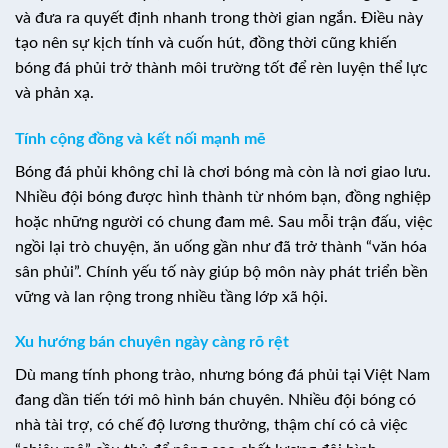
và đưa ra quyết định nhanh trong thời gian ngắn. Điều này
tạo nên sự kịch tính và cuốn hút, đồng thời cũng khiến
bóng đá phủi trở thành môi trường tốt để rèn luyện thể lực
và phản xạ.
Tính cộng đồng và kết nối mạnh mẽ
Bóng đá phủi không chỉ là chơi bóng mà còn là nơi giao lưu.
Nhiều đội bóng được hình thành từ nhóm bạn, đồng nghiệp
hoặc những người có chung đam mê. Sau mỗi trận đấu, việc
ngồi lại trò chuyện, ăn uống gần như đã trở thành “văn hóa
sân phủi”. Chính yếu tố này giúp bộ môn này phát triển bền
vững và lan rộng trong nhiều tầng lớp xã hội.
Xu hướng bán chuyên ngày càng rõ rệt
Dù mang tính phong trào, nhưng bóng đá phủi tại Việt Nam
đang dần tiến tới mô hình bán chuyên. Nhiều đội bóng có
nhà tài trợ, có chế độ lương thưởng, thậm chí có cả việc