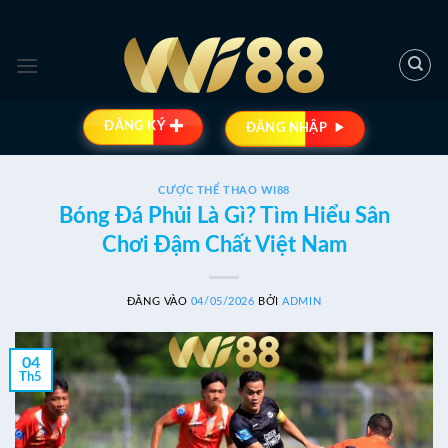
Bỏ
qua
nội
dung
ĐĂNG KÝ
ĐĂNG NHẬP
CƯỢC THỂ THAO WI88
Bóng Đá Phủi Là Gì? Tìm Hiểu Sân
Chơi Đậm Chất Việt Nam
ĐĂNG VÀO
04/05/2026
BỞI
ADMIN
04
Th5