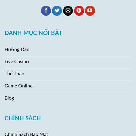
DANH MỤC NỔI BẬT
Hướng Dẫn
Live Casino
Thể Thao
Game Online
Blog
CHÍNH SÁCH
Chính Sách Bảo Mật