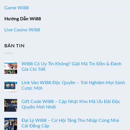
Game Wi88
Hướng Dẫn Wi88
Live Casino Wi88
BẢN TIN
WI88 Có Uy Tín Không? Giải Mã Tin Đồn & Đánh
Giá Chi Tiết
Không
có
Link Vào WI88 Độc Quyền – Trải Nghiệm Mọi Sảnh
bình
luận
Cược Mới
ở
WI88
Không
Có
có
Gift Code WI88 – Cập Nhật Kho Mã Ưu Đãi Độc
Uy
bình
Tín
luận
Quyền Mới Nhất
Không?
ở
Giải
Link
Không
Mã
Vào
có
Đại Lý WI88 – Cơ Hội Tăng Thu Nhập Cùng Nhà
Tin
WI88
bình
Đồn
Độc
luận
Cái Đẳng Cấp
&
Quyền
ở