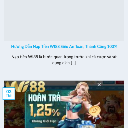
Hướng Dẫn Nạp Tiền WI88 Siêu An Toàn, Thành Công 100%
Nạp tiền WI88 là bước quan trọng trước khi cá cược và sử
dụng dịch [...]
03
Th5