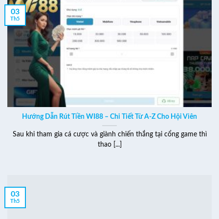
03
Th5
Hướng Dẫn Rút Tiền WI88 – Chi Tiết Từ A-Z Cho Hội Viên
Sau khi tham gia cá cược và giành chiến thắng tại cổng game thì
thao [...]
03
Th5