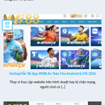
03
Th5
Hướng Dẫn Tải App WI88 An Toàn Cho Android & iOS 2026
Thay vì truy cập website trên trình duyệt hay bị chặn mạng,
người chơi có [...]