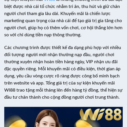
biệt được nhà cái tổ chức nhằm tri ân, thu hút và giữ chân
người chơi tham gia lâu dài. Khuyến mãi là chiến lược
marketing quan trọng của nhà cái để tạo giá trị gia tăng cho
người chơi, giúp họ có thêm vốn chơi, cơ hội thắng lớn hơn
so với chỉ dùng tiền nạp thông thường.
Các chương trình được thiết kế đa dạng phù hợp với nhiều
đối tượng: người mới nhận thưởng nạp đầu, người chơi
thường xuyên nhận hoàn tiền hàng ngày, VIP nhận ưu đãi
đặc quyền riêng. Mỗi khuyến mãi có điều kiện, thời gian áp
dụng, yêu cầu vòng cược rõ ràng được công bố minh bạch
trên website và app. Tổng giá trị của sự kiện khuyến mãi
WI88 trao tặng mỗi tháng lên đến hàng tỷ đồng, thể hiện sự
đầu tư chân thành cho cộng đồng người chơi trung thành.