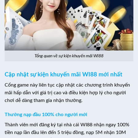
Tổng quan về sự kiện khuyến mãi WI88
Cập nhật sự kiện khuyến mãi WI88 mới nhất
Cổng game này liên tục cập nhật các chương trình khuyến
mãi hấp dẫn với giá trị cao và điều kiện hợp lý cho người
chơi dễ dàng tham gia nhận thưởng.
Thưởng nạp đầu 100% cho người mới
Thành viên mới đăng ký tại nhà cái WI88 nhận ngay 100%
tiền nạp lần đầu lên đến 5 triệu đồng, nạp 5M nhận 10M