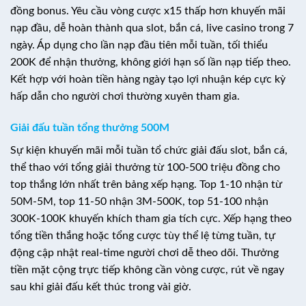
đồng bonus. Yêu cầu vòng cược x15 thấp hơn khuyến mãi
nạp đầu, dễ hoàn thành qua slot, bắn cá, live casino trong 7
ngày. Áp dụng cho lần nạp đầu tiên mỗi tuần, tối thiểu
200K để nhận thưởng, không giới hạn số lần nạp tiếp theo.
Kết hợp với hoàn tiền hàng ngày tạo lợi nhuận kép cực kỳ
hấp dẫn cho người chơi thường xuyên tham gia.
Giải đấu tuần tổng thưởng 500M
Sự kiện khuyến mãi mỗi tuần tổ chức giải đấu slot, bắn cá,
thể thao với tổng giải thưởng từ 100-500 triệu đồng cho
top thắng lớn nhất trên bảng xếp hạng. Top 1-10 nhận từ
50M-5M, top 11-50 nhận 3M-500K, top 51-100 nhận
300K-100K khuyến khích tham gia tích cực. Xếp hạng theo
tổng tiền thắng hoặc tổng cược tùy thể lệ từng tuần, tự
động cập nhật real-time người chơi dễ theo dõi. Thưởng
tiền mặt cộng trực tiếp không cần vòng cược, rút về ngay
sau khi giải đấu kết thúc trong vài giờ.